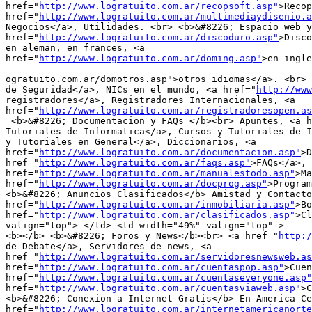
href="
http://www.logratuito.com.ar/recopsoft.asp"
>Recop
href="
http://www.logratuito.com.ar/multimediaydisenio.a
Negocios</a>, Utilidades. <br> <b>&#8226; Espacio web y
href="
http://www.logratuito.com.ar/discoduro.asp"
>Disco
en aleman, en frances, <a

href="
http://www.logratuito.com.ar/doming.asp"
>en ingle
ogratuito.com.ar/domotros.asp">otros idiomas</a>. <br> 
de Seguridad</a>, NICs en el mundo, <a href="
http://www
registradores</a>, Registradores Internacionales, <a

href="
http://www.logratuito.com.ar/registradoresopen.as
 <b>&#8226; Documentacion y FAQs </b><br> Apuntes, <a h
Tutoriales de Informatica</a>, Cursos y Tutoriales de I
y Tutoriales en General</a>, Diccionarios, <a

href="
http://www.logratuito.com.ar/documentacion.asp"
>D
href="
http://www.logratuito.com.ar/faqs.asp"
>FAQs</a>, 
href="
http://www.logratuito.com.ar/manualestodo.asp"
>Ma
href="
http://www.logratuito.com.ar/docprog.asp"
>Program
<b>&#8226; Anuncios Clasificados</b> Amistad y Contacto
href="
http://www.logratuito.com.ar/inmobiliaria.asp"
>Bo
href="
http://www.logratuito.com.ar/clasificados.asp"
>Cl
valign="top"> </td> <td width="49%" valign="top" >

<b></b> <b>&#8226; Foros y News</b><br> <a href="
http:
de Debate</a>, Servidores de news, <a

href="
http://www.logratuito.com.ar/servidoresnewsweb.as
href="
http://www.logratuito.com.ar/cuentaspop.asp"
>Cuen
href="
http://www.logratuito.com.ar/cuentaseveryone.asp"
href="
http://www.logratuito.com.ar/cuentasviaweb.asp"
>C
<b>&#8226; Conexion a Internet Gratis</b> En America Ce
href="
http://www.logratuito.com.ar/internetamericanorte