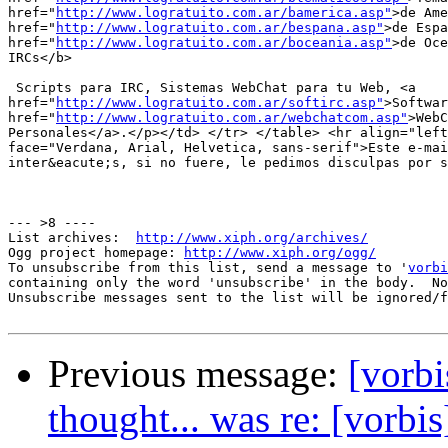
href="
http://www.logratuito.com.ar/bamerica.asp"
>de Ame
href="
http://www.logratuito.com.ar/bespana.asp"
>de Espa
href="
http://www.logratuito.com.ar/boceania.asp"
>de Oce
IRCs</b>

 Scripts para IRC, Sistemas WebChat para tu Web, <a

href="
http://www.logratuito.com.ar/softirc.asp"
>Softwar
href="
http://www.logratuito.com.ar/webchatcom.asp"
>WebC
Personales</a>.</p></td> </tr> </table> <hr align="left
face="Verdana, Arial, Helvetica, sans-serif">Este e-mai
inter&eacute;s, si no fuere, le pedimos disculpas por s
--- >8 ----

List archives:  
http://www.xiph.org/archives/
Ogg project homepage: 
http://www.xiph.org/ogg/
To unsubscribe from this list, send a message to '
vorbi
containing only the word 'unsubscribe' in the body.  No
Unsubscribe messages sent to the list will be ignored/f
Previous message:
[vorbi
thought... was re: [vorbi