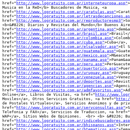
href="
http://www.logratuito.com.ar/interneteuropa.asp"
>
Musica en la ReD</b> Buscadores de Musica, <a

href="
http://www.logratuito.com.ar/caratulas.asp"
>Carat
href="
http://www.logratuito.com.ar/letrasdecanciones.as
href="
http://www.logratuito.com.ar/reproductoresmp3"
>So
<b>&#8226; Diarios y Revistas del Mundo</b> Buenos Aire
href="
http://www.logratuito.com.ar/argentina.asp"
>dem&a
href="
http://www.logratuito.com.ar/brasil.asp"
>Brasil</
href="
http://www.logratuito.com.ar/colombia.asp"
>Colomb
href="
http://www.logratuito.com.ar/cuba.asp"
>Cuba</a>, 
href="
http://www.logratuito.com.ar/elsalvador.asp"
>El S
href="
http://www.logratuito.com.ar/guatemala.asp"
>Guate
href="
http://www.logratuito.com.ar/mexico.asp"
>M&eacute
href="
http://www.logratuito.com.ar/panama.asp"
>Panam&aa
href="
http://www.logratuito.com.ar/peru.asp"
>Per&uacute
href="
http://www.logratuito.com.ar/puertorico.asp"
>Puer
href="
http://www.logratuito.com.ar/uruguay.asp"
>Uruguay
href="
http://www.logratuito.com.ar/venezuela.asp"
>Venez
href="
http://www.logratuito.com.ar/deportes.asp"
>Revist
href="
http://www.logratuito.com.ar/agencias.asp"
>Agenci
href="
http://www.logratuito.com.ar/admfavoritos.asp"
>Ad
Online</a>, Libros de Visitas, <a href="
http://www.logr
Moviles</a>, Otros Servicios Gratuitos, <a href="
http:/
de Postales Virtuales</a>, Servicios Anonimos y de priv
href="
http://www.logratuito.com.ar/servconsultas.asp"
>S
Telefonia y FAX</a>, Servicios de Traduccion, <a href="
WAP</a>, Sitios Webs de Opiniones.  <br> <b> &#8226; Bu
href="
http://www.logratuito.com.ar/indicebuscadores.asp
href="
http://www.logratuito.com.ar/bhispanos.asp"
>Inter
href="
http://www.logratuito.com.ar/btematicos.asp"
>Tema