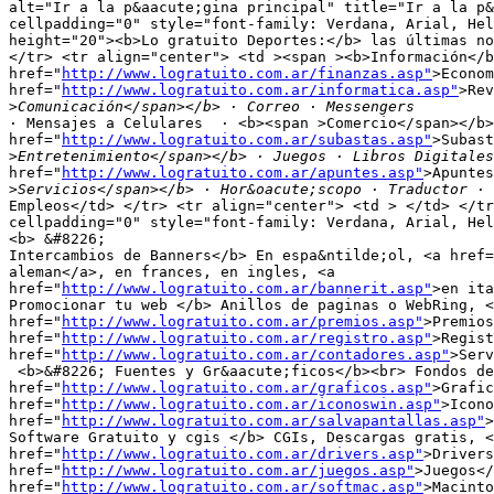
alt="Ir a la p&aacute;gina principal" title="Ir a la p&
cellpadding="0" style="font-family: Verdana, Arial, Hel
height="20"><b>Lo gratuito Deportes:</b> las últimas no
</tr> <tr align="center"> <td ><span ><b>Información</b
href="
http://www.logratuito.com.ar/finanzas.asp"
>Econom
href="
http://www.logratuito.com.ar/informatica.asp"
>Rev
>
· Mensajes a Celulares  · <b><span >Comercio</span></b>
href="
http://www.logratuito.com.ar/subastas.asp"
>Subast
>
href="
http://www.logratuito.com.ar/apuntes.asp"
>Apuntes
>
Empleos</td> </tr> <tr align="center"> <td > </td> </tr
cellpadding="0" style="font-family: Verdana, Arial, Hel
<b> &#8226;

Intercambios de Banners</b> En espa&ntilde;ol, <a href=
aleman</a>, en frances, en ingles, <a

href="
http://www.logratuito.com.ar/bannerit.asp"
>en ita
Promocionar tu web </b> Anillos de paginas o WebRing, <
href="
http://www.logratuito.com.ar/premios.asp"
>Premios
href="
http://www.logratuito.com.ar/registro.asp"
>Regist
href="
http://www.logratuito.com.ar/contadores.asp"
>Serv
 <b>&#8226; Fuentes y Gr&aacute;ficos</b><br> Fondos de
href="
http://www.logratuito.com.ar/graficos.asp"
>Grafic
href="
http://www.logratuito.com.ar/iconoswin.asp"
>Icono
href="
http://www.logratuito.com.ar/salvapantallas.asp"
>
Software Gratuito y cgis </b> CGIs, Descargas gratis, <
href="
http://www.logratuito.com.ar/drivers.asp"
>Drivers
href="
http://www.logratuito.com.ar/juegos.asp"
>Juegos</
href="
http://www.logratuito.com.ar/softmac.asp"
>Macinto