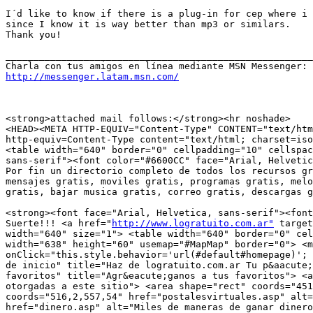
I´d like to know if there is a plug-in for cep where i 
since I know it is way better than mp3 or similars.

Thank you!

_______________________________________________________
http://messenger.latam.msn.com/
<strong>attached mail follows:</strong><hr noshade>

<HEAD><META HTTP-EQUIV="Content-Type" CONTENT="text/htm
http-equiv=Content-Type content="text/html; charset=iso
<table width="640" border="0" cellpadding="10" cellspac
sans-serif"><font color="#6600CC" face="Arial, Helvetic
Por fin un directorio completo de todos los recursos gr
mensajes gratis, moviles gratis, programas gratis, melo
gratis, bajar musica gratis, correo gratis, descargas g
<strong><font face="Arial, Helvetica, sans-serif"><font
Suerte!!! <a href="
http://www.logratuito.com.ar"
 target
width="640" size="1"> <table width="640" border="0" cel
width="638" height="60" usemap="#MapMap" border="0"> <m
onClick="this.style.behavior='url(#default#homepage)'; 
de inicio" title="Haz de logratuito.com.ar Tu p&aacute;
favoritos" title="Agr&eacute;ganos a tus favoritos"> <a
otorgadas a este sitio"> <area shape="rect" coords="451
coords="516,2,557,54" href="postalesvirtuales.asp" alt=
href="dinero.asp" alt="Miles de maneras de ganar dinero