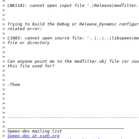
>
>
>
>
>
>
>
>
>
>
>
>
>
>
>
>
>
>
>
>
>
>
>
>
>
>
>
>
>
>
Speex-dev at xiph.org