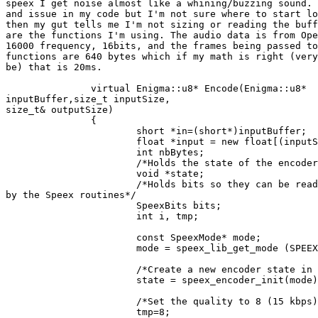
speex I get noise almost like a whining/buzzing sound. 
and issue in my code but I'm not sure where to start lo
then my gut tells me I'm not sizing or reading the buff
are the functions I'm using. The audio data is from Ope
16000 frequency, 16bits, and the frames being passed to
functions are 640 bytes which if my math is right (very
be) that is 20ms.

               virtual Enigma::u8* Encode(Enigma::u8*

inputBuffer,size_t inputSize,

size_t& outputSize)

               {

                       short *in=(short*)inputBuffer;

                       float *input = new float[(inputS
                       int nbBytes;

                       /*Holds the state of the encoder
                       void *state;

                       /*Holds bits so they can be read
by the Speex routines*/

                       SpeexBits bits;

                       int i, tmp;

                       const SpeexMode* mode;

                       mode = speex_lib_get_mode (SPEEX
                       /*Create a new encoder state in 
                       state = speex_encoder_init(mode)
                       /*Set the quality to 8 (15 kbps)
                       tmp=8;
