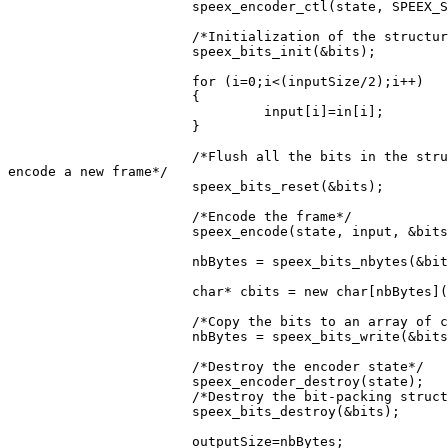
                       speex_encoder_ctl(state, SPEEX_S
                       /*Initialization of the structur
                       speex_bits_init(&bits);

                       for (i=0;i<(inputSize/2);i++)

                       {

                                input[i]=in[i];

                       }

                       /*Flush all the bits in the stru
encode a new frame*/

                       speex_bits_reset(&bits);

                       /*Encode the frame*/

                       speex_encode(state, input, &bits
                       nbBytes = speex_bits_nbytes(&bit
                       char* cbits = new char[nbBytes](
                       /*Copy the bits to an array of c
                       nbBytes = speex_bits_write(&bits
                       /*Destroy the encoder state*/

                       speex_encoder_destroy(state);

                       /*Destroy the bit-packing struct
                       speex_bits_destroy(&bits);

                       outputSize=nbBytes;
