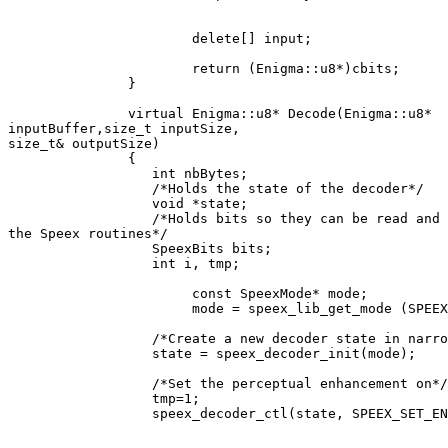
                       delete[] input;

                       return (Enigma::u8*)cbits;

               }

               virtual Enigma::u8* Decode(Enigma::u8*

inputBuffer,size_t inputSize,

size_t& outputSize)

               {

                  int nbBytes;

                  /*Holds the state of the decoder*/

                  void *state;

                  /*Holds bits so they can be read and 
the Speex routines*/

                  SpeexBits bits;

                  int i, tmp;

                       const SpeexMode* mode;

                       mode = speex_lib_get_mode (SPEEX
                  /*Create a new decoder state in narro
                  state = speex_decoder_init(mode);

                  /*Set the perceptual enhancement on*/

                  tmp=1;

                  speex_decoder_ctl(state, SPEEX_SET_EN