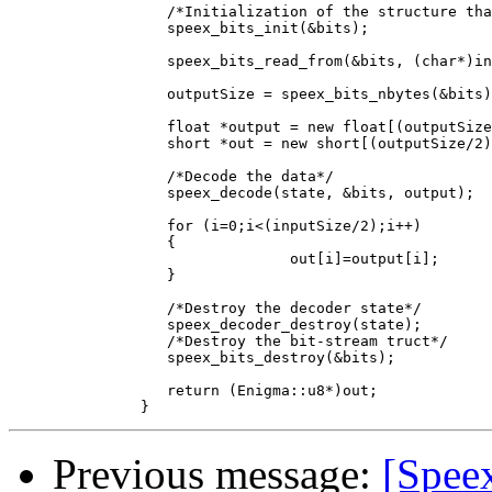
                  /*Initialization of the structure tha
                  speex_bits_init(&bits);

                  speex_bits_read_from(&bits, (char*)in
                  outputSize = speex_bits_nbytes(&bits)
                  float *output = new float[(outputSize
                  short *out = new short[(outputSize/2)
                  /*Decode the data*/

                  speex_decode(state, &bits, output);

                  for (i=0;i<(inputSize/2);i++)

                  {

                                out[i]=output[i];

                  }

                  /*Destroy the decoder state*/

                  speex_decoder_destroy(state);

                  /*Destroy the bit-stream truct*/

                  speex_bits_destroy(&bits);

                  return (Enigma::u8*)out;

Previous message:
[Spee